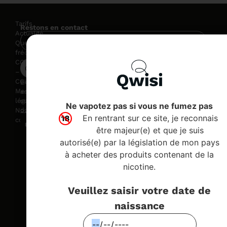
Tarifs
Restons en contact
Actualité
QW
Questions
est
fréquentes
un
CGV
OK
pr
–
in
CGU
En vous inscrivant, vous autorisez Qwisi à utiliser votre
d’
Mentions
adresse email pour vous envoyez des newsletters et à la
à
légales
conserver dans le cadre de sa
Politique de protection des
Ne vapotez pas si vous ne fumez pas
l’a
Nous
données personnelles
.
En rentrant sur ce site, je reconnais
du
contacter
tab
être majeur(e) et que je suis
No
autorisé(e) par la législation de mon pays
ap
à acheter des produits contenant de la
sci
nicotine.
gu
le
fu
Veuillez saisir votre date de
adu
naissance
à
tra
un