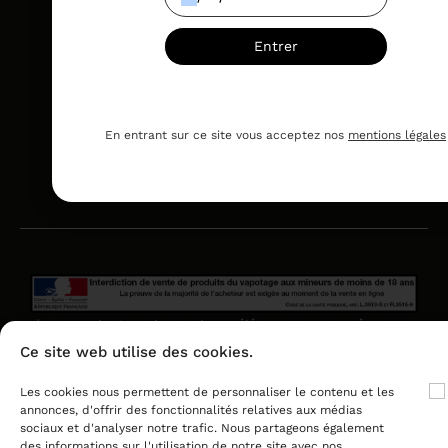
pa
pe
Entrer
et
str
po
se
lib
En entrant sur ce site vous acceptez nos
mentions légales
déf
du
tab
Le vapotage est une transition vers une vie sans
tabac puis sans dépendance à la nicotine. Ne
Ce site web utilise des cookies.
vapotez pas si vous ne fumez pas.
Les cookies nous permettent de personnaliser le contenu et les
annonces, d'offrir des fonctionnalités relatives aux médias
sociaux et d'analyser notre trafic. Nous partageons également
des informations sur l'utilisation de notre site avec nos