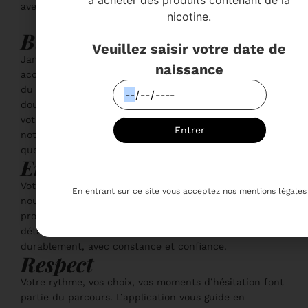
avec honnêteté, sans jargon ni promesse excessive.
nicotine.
Bienveillance
Veuillez saisir votre date de
Jamais de jugement, jamais de pression. Seulement un
naissance
accompagnement respectueux. Nous savons que l’arrêt
du tabac est un chemin personnel, parfois semé de
doutes. C’est pourquoi nous vous accompagnons à
votre rythme. Vous pouvez compter sur le soutien de
Entrer
notre équipe, disponible pour répondre à vos
questions.
Engagement
Votre réussite est notre priorité. Depuis plus de 10 ans,
En entrant sur ce site vous acceptez nos
mentions légales
nous mettons notre expertise au service d’un
programme sérieux, construit avec rigueur. Chaque
détail est pensé pour vous aider à avancer
durablement, avec constance et confiance.
Respect
Votre rythme, vos choix, vos moments d’hésitation font
partie du parcours. L’application vous guide en