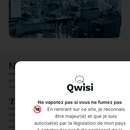
Nos valeurs
Notre travail repose sur des
valeurs solides
, qui
guident chacune de nos décisions et nos échanges
avec vous :
Transparence
Ne vapotez pas si vous ne fumez pas
Pas de promesses floues. Vous savez toujours où vous
En rentrant sur ce site, je reconnais
allez, et pourquoi. Nous vous expliquons chaque étape,
être majeur(e) et que je suis
de manière claire et accessible. Notre méthode, notre
autorisé(e) par la législation de mon pays
application, nos produits, nos choix : tout est partagé
à acheter des produits contenant de la