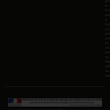
gu
le
fu
adu
à
tra
un
pa
pe
et
str
po
se
lib
déf
du
tab