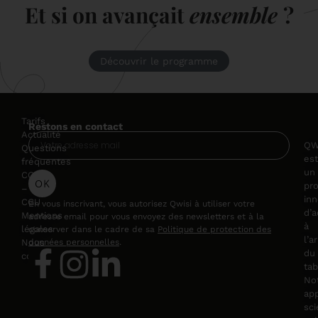
Et si on avançait
ensemble
?
Découvrir le programme
Tarifs
Restons en contact
Actualité
QW
Questions
est
fréquentes
un
CGV
OK
pr
–
in
CGU
En vous inscrivant, vous autorisez Qwisi à utiliser votre
d’
Mentions
adresse email pour vous envoyez des newsletters et à la
à
légales
conserver dans le cadre de sa
Politique de protection des
l’a
Nous
données personnelles
.
du
contacter
tab
No
ap
sci