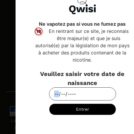
adu
à
tra
un
Ne vapotez pas si vous ne fumez pas
pa
En rentrant sur ce site, je reconnais
pe
être majeur(e) et que je suis
et
str
autorisé(e) par la législation de mon pays
po
à acheter des produits contenant de la
se
nicotine.
lib
déf
du
Veuillez saisir votre date de
tab
naissance
Entrer
Le vapotage est une transition vers une vie sans
tabac puis sans dépendance à la nicotine. Ne