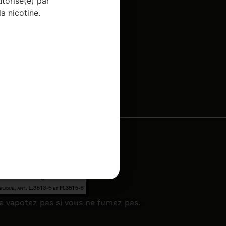
utorisé(e) par
a nicotine.
Ne vapotez pas si vous ne fumez pas.