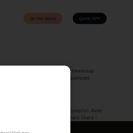
Je me lance
Qwisi APP
s enfants. La méthode Qwisi m’a beaucoup
gramme. J’ai arrêté de fumer en quelques
umer, mais rien n’a fonctionné jusqu’ici. Avec
emière fois que je me sens vraiment libéré !