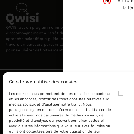
En rent
Tarifs
la lé
Actualité
Questions fréqu
CGV
–
CGU
Mentions légales
QWISI est un programme innovant
Nous contacter
d’accompagnement à l’arrêt du tabac. Notre
approche scientifique guide le fumeur adulte à
travers un parcours personnalisé et structuré
pour se libérer définitivement du tabac.
Ce site web utilise des cookies.
Les cookies nous permettent de personnaliser le contenu
et les annonces, d'offrir des fonctionnalités relatives aux
médias sociaux et d'analyser notre trafic. Nous
partageons également des informations sur l'utilisation de
notre site avec nos partenaires de médias sociaux, de
Le vapotage est une transition vers
publicité et d'analyse, qui peuvent combiner celles-ci
avec d'autres informations que vous leur avez fournies ou
qu'ils ont collectées lors de votre utilisation de leur