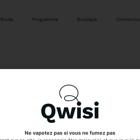
thode
Programme
Boutique
Connexion
 Je voulais arrêter de fumer pour moi, mais aussi pour me
. Je me suis vraiment sentie accompagnée tout le long du pro
tration. Merci Qwisi.
que J’avais déjà essayé plusieurs méthodes pour arrêter de f
es semaines, j’ai réussi à arrêter complètement. C’est la pr
Ne vapotez pas si vous ne fumez pas